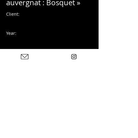
auvergnat : Bosquet »
Client:
Year:
Photographie numérique
Previous
Next
Photos : © Charles Blondelle - Please contact me for
sharing, silver prints or prints
© 2024 door Charles Blondelle. Gemaakt met
Wix.com
Privacybeleid
Juridische
kennisgeving
Contact