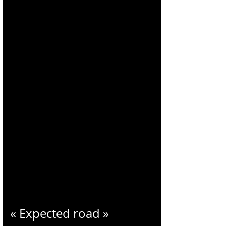
CHARLES
BLONDELLE
« Expected road »