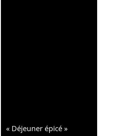
CHARLES
BLONDELLE
« Déjeuner épicé »