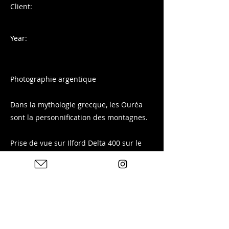
Client:
Year:
Photographie argentique
Dans la mythologie grecque, les Ouréa
sont la personnification des montagnes.
Prise de vue sur Ilford Delta 400 sur le
massif des Arves depuis Fontcouverte-la-
Toussuire en Savoie.
Tirage disponible sur ma boutique :